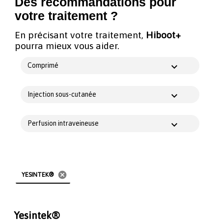
Des recommandations pour
votre traitement ?
En précisant votre traitement,
Hiboot+
pourra mieux vous aider.
Comprimé
Injection sous-cutanée
Perfusion intraveineuse
cancel
YESINTEK®
Yesintek®