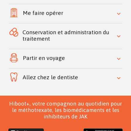
Me faire opérer
keyboard_arrow_down
Conservation et administration du
keyboard_arrow_down
traitement
Partir en voyage
keyboard_arrow_down
Allez chez le dentiste
keyboard_arrow_down
Hiboot+, votre compagnon au quotidien pour
le méthotrexate, les biomédicaments et les
inhibiteurs de JAK