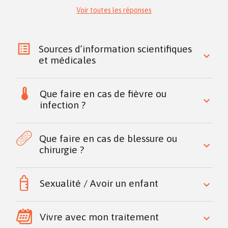
Voir toutes les réponses
Sources d’information scientifiques
keyboard_arrow_down
et médicales
Que faire en cas de fièvre ou
keyboard_arrow_down
infection ?
Que faire en cas de blessure ou
keyboard_arrow_down
chirurgie ?
Sexualité / Avoir un enfant
keyboard_arrow_down
Vivre avec mon traitement
keyboard_arrow_down