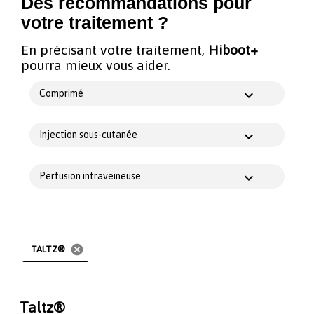
Des recommandations pour
votre traitement ?
En précisant votre traitement,
Hiboot+
pourra mieux vous aider.
Comprimé
Injection sous-cutanée
Perfusion intraveineuse
cancel
TALTZ®
Taltz®