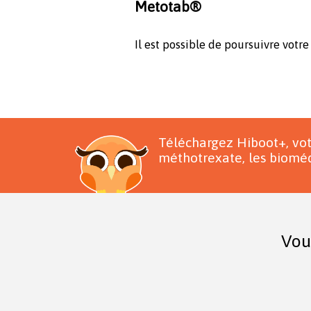
Metotab®
Il est possible de poursuivre votr
Téléchargez Hiboot+, vo
méthotrexate, les bioméd
Vou