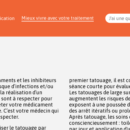
Mieux vivre avec votre traitement
ication
J'ai une q
ments et les inhibiteurs
premier tatouage, il est c
sque d’infections et/ou
séance courte pour évaluer la cicatrisation du tatouage.
 la réalisation d’un
Les tatouages de large sur
 sont à respecter pour
augmentent les risques de
rrêter votre médicament
exposent à une poussée d
qui
des arrêt itératifs ou pro
especter.
Après tatouage, les soins 
consciencieusement : toilette à l'eau et au savon 2 fois
par jour et application d'