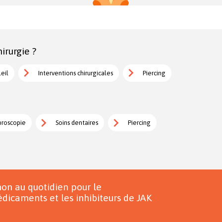
irurgie ?
leil
Interventions chirurgicales
Piercing
broscopie
Soins dentaires
Piercing
on au quotidien pour le
dicaments et les inhibiteurs de JAK