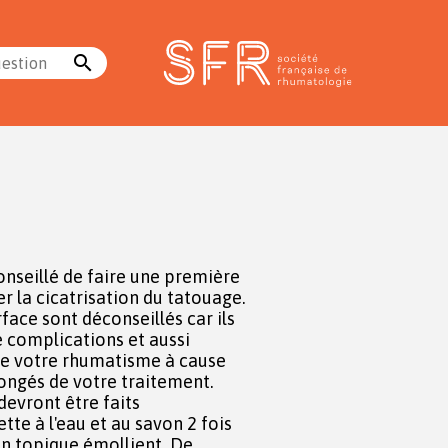
search
uestion
onseillé de faire une première
face sont déconseillés car ils
 complications et aussi
e votre rhumatisme à cause
longés de votre traitement.
devront être faits
un topique émollient. De