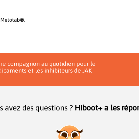
e Metotab®.
tre compagnon au quotidien pour le
icaments et les inhibiteurs de JAK
s avez des questions ?
Hiboot+ a les répon