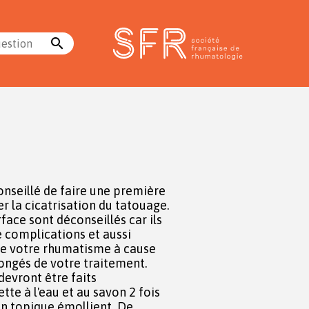
search
uestion
onseillé de faire une première
face sont déconseillés car ils
 complications et aussi
e votre rhumatisme à cause
longés de votre traitement.
devront être faits
un topique émollient. De