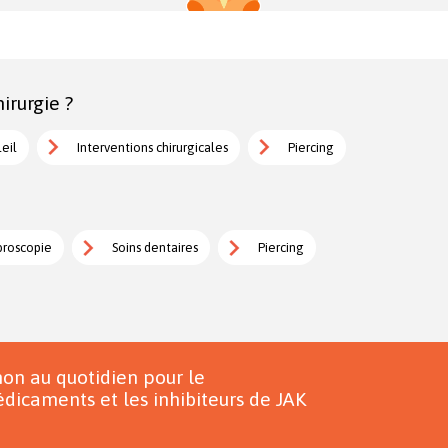
irurgie ?
leil
Interventions chirurgicales
Piercing
broscopie
Soins dentaires
Piercing
on au quotidien pour le
dicaments et les inhibiteurs de JAK