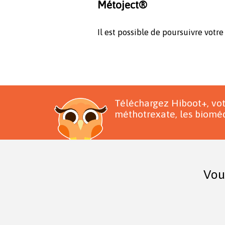
Métoject®
Il est possible de poursuivre votr
Téléchargez Hiboot+, vo
méthotrexate, les bioméd
Vou