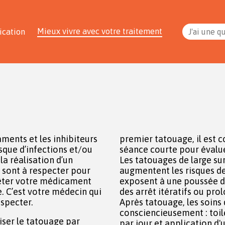
Mieux vivre avec votre traitement
ication
J'ai une q
ments et les inhibiteurs
premier tatouage, il est c
sque d’infections et/ou
séance courte pour évaluer la cicatrisation du tatouage.
 la réalisation d’un
Les tatouages de large sur
 sont à respecter pour
augmentent les risques de
rrêter votre médicament
exposent à une poussée d
qui
des arrêt itératifs ou pro
especter.
Après tatouage, les soins 
consciencieusement : toilette à l'eau et au savon 2 fois
par jour et application d'