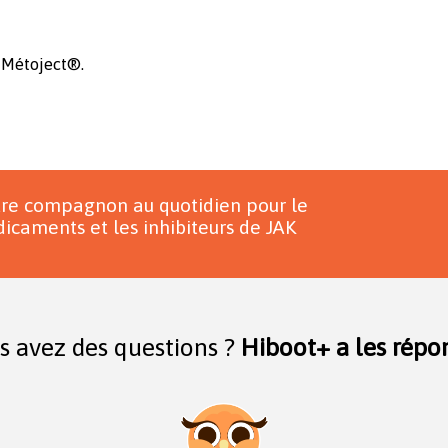
e Métoject®.
tre compagnon au quotidien pour le
icaments et les inhibiteurs de JAK
s avez des questions ?
Hiboot+ a les répon