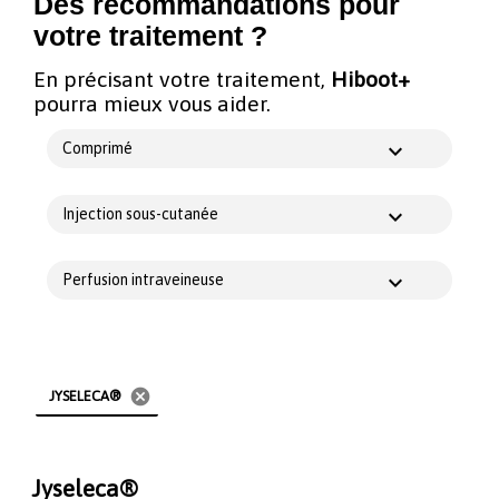
Des recommandations pour
votre traitement ?
En précisant votre traitement,
Hiboot+
pourra mieux vous aider.
Comprimé
Injection sous-cutanée
Perfusion intraveineuse
cancel
JYSELECA®
Jyseleca®