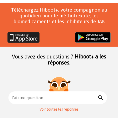
Téléchargez Hiboot+, votre compagnon au
quotidien pour le méthotrexate, les
biomédicaments et les inhibiteurs de JAK
Vous avez des questions ?
Hiboot+ a les
réponses.
search
J'ai une question
Voir toutes les réponses