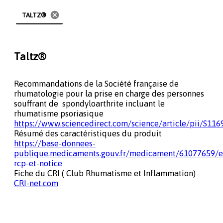
cancel
TALTZ®
Taltz®
Recommandations de la Société française de
rhumatologie pour la prise en charge des personnes
souffrant de spondyloarthrite incluant le
rhumatisme psoriasique
https://www.sciencedirect.com/science/article/pii/S1
Résumé des caractéristiques du produit
https://base-donnees-
publique.medicaments.gouv.fr/medicament/61077659/ex
rcp-et-notice
Fiche du CRI ( Club Rhumatisme et Inflammation)
CRI-net.com