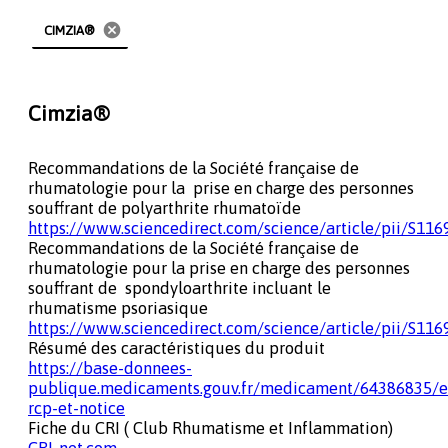
cancel
CIMZIA®
Cimzia®
Recommandations de la Société française de
rhumatologie pour la prise en charge des personnes
souffrant de polyarthrite rhumatoïde
https://www.sciencedirect.com/science/article/pii/S1
Recommandations de la Société française de
rhumatologie pour la prise en charge des personnes
souffrant de spondyloarthrite incluant le
rhumatisme psoriasique
https://www.sciencedirect.com/science/article/pii/S1
Résumé des caractéristiques du produit
https://base-donnees-
publique.medicaments.gouv.fr/medicament/64386835/ex
rcp-et-notice
Fiche du CRI ( Club Rhumatisme et Inflammation)
CRI-net.com