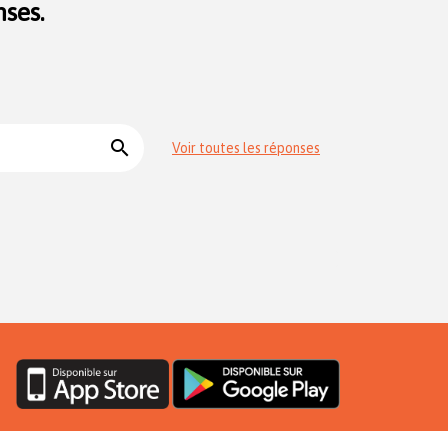
ses.
search
Voir toutes les réponses