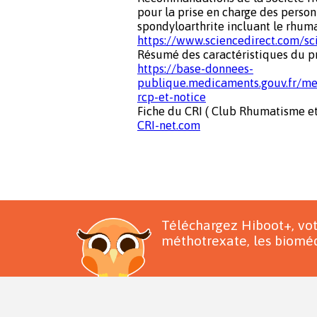
pour la prise en charge des perso
spondyloarthrite incluant le rhum
https://www.sciencedirect.com/s
Résumé des caractéristiques du p
https://base-donnees-
publique.medicaments.gouv.fr/m
rcp-et-notice
Fiche du CRI ( Club Rhumatisme e
CRI-net.com
Téléchargez Hiboot+, vo
méthotrexate, les bioméd