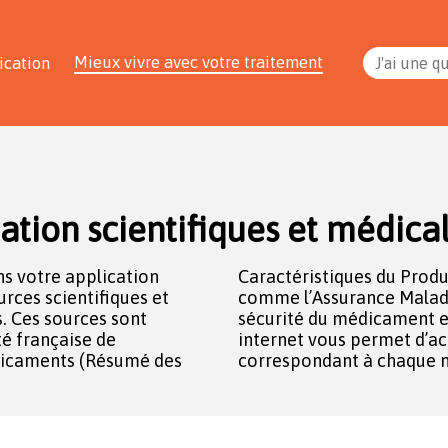
Mieux vivre avec votre traitement
ication
J'ai une q
ation scientifiques et médica
s votre application
 sites institutionnels
rces scientifiques et
’Agence Nationale de
s. Ces sources sont
its de santé. Un lien
té française de
ement aux sources
dicaments (Résumé des
correspondant à chaque 