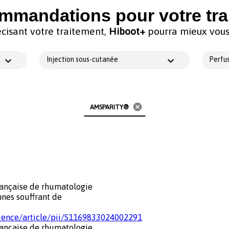
mmandations pour votre tra
cisant votre traitement,
Hiboot+
pourra mieux vous 
Injection sous-cutanée
Perfus
cancel
AMSPARITY®
ançaise de rhumatologie
nnes souffrant de
cience/article/pii/S1169833024002291
ançaise de rhumatologie