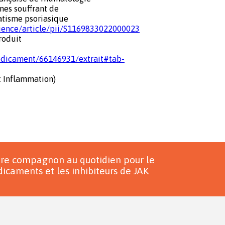
nnes souffrant de
atisme psoriasique
cience/article/pii/S1169833022000023
roduit
edicament/66146931/extrait#tab-
t Inflammation)
tre compagnon au quotidien pour le
icaments et les inhibiteurs de JAK