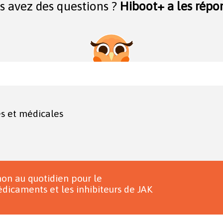
s avez des questions ?
Hiboot+ a les répon
es et médicales
on au quotidien pour le
dicaments et les inhibiteurs de JAK