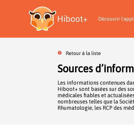
Découvrir l'appl
Retour à la liste
Sources d’inform
Les informations contenues dan
Caractéristiques du Produit) et des
Hiboot+ sont basées sur des sou
comme l’Assurance Maladie ou l
médicales fiables et actualisée
sécurité du médicament et des produ
nombreuses telles que la Socié
internet vous permet d’accéder direct
Rhumatologie, les RCP des mé