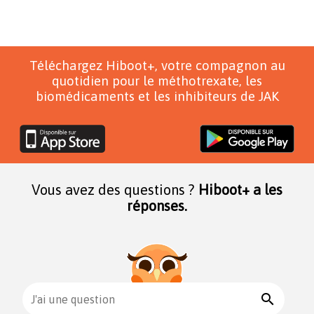
Téléchargez Hiboot+, votre compagnon au
quotidien pour le méthotrexate, les
biomédicaments et les inhibiteurs de JAK
Vous avez des questions ?
Hiboot+ a les
réponses.
search
J'ai une question