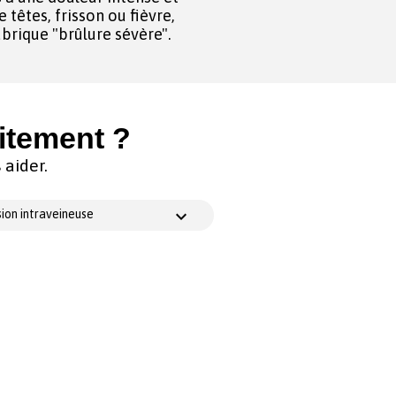
 têtes, frisson ou fièvre,
ubrique "brûlure sévère".
itement ?
aider.
ion intraveineuse