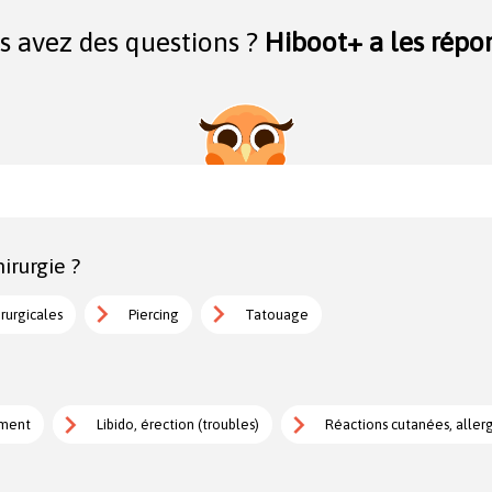
s avez des questions ?
Hiboot+ a les répon
irurgie ?
irurgicales
Piercing
Tatouage
ement
Libido, érection (troubles)
Réactions cutanées, aller