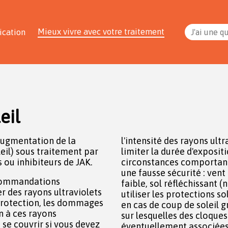
Mieux vivre avec votre traitement
ication
J'ai une q
eil
augmentation de la
l'intensité des rayons ultr
leil) sous traitement par
limiter la durée d'expositi
ou inhibiteurs de JAK.
circonstances comportant
une fausse sécurité : vent
recommandations
faible, sol réfléchissant (n
er des rayons ultraviolets
utiliser les protections s
 protection, les dommages
en cas de coup de soleil 
n à ces rayons
sur lesquelles des cloque
 se couvrir si vous devez
éventuellement associées