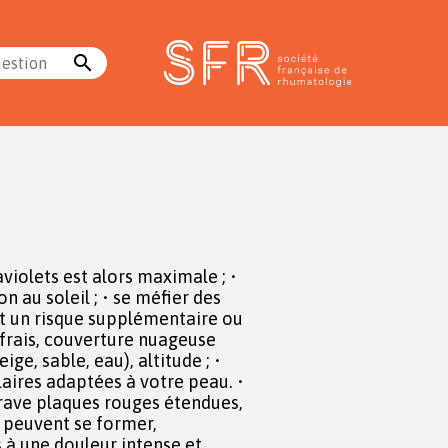
search
uestion
aviolets est alors maximale ; •
on au soleil ; • se méfier des
 un risque supplémentaire ou
 frais, couverture nuageuse
eige, sable, eau), altitude ; •
olaires adaptées à votre peau. •
grave plaques rouges étendues,
s peuvent se former,
 à une douleur intense et