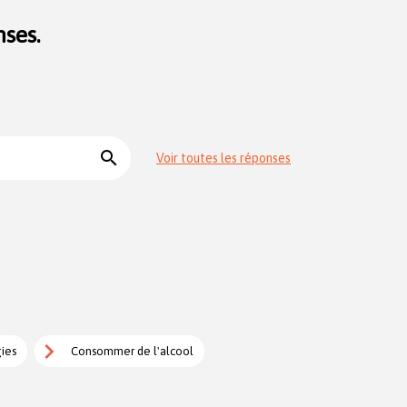
ses.
search
Voir toutes les réponses
gies
Consommer de l'alcool