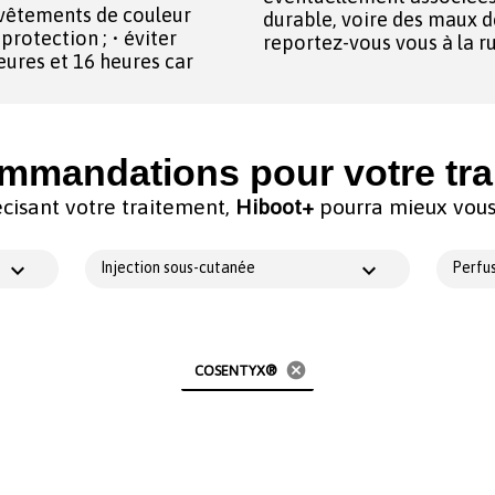
 vêtements de couleur
durable, voire des maux de
rotection ; • éviter
reportez-vous vous à la r
heures et 16 heures car
mmandations pour votre tra
cisant votre traitement,
Hiboot+
pourra mieux vous 
Injection sous-cutanée
Perfus
cancel
COSENTYX®