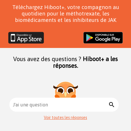
Téléchargez Hiboot+, votre compagnon au
quotidien pour le méthotrexate, les
biomédicaments et les inhibiteurs de JAK
Vous avez des questions ?
Hiboot+ a les
réponses.
search
J'ai une question
Voir toutes les réponses