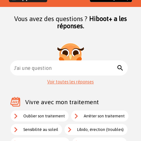
Vous avez des questions ?
Hiboot+ a les
réponses.
search
J'ai une question
Voir toutes les réponses
Vivre avec mon traitement
Oublier son traitement
Arrêter son traitement
Sensibilité au soleil
Libido, érection (troubles)