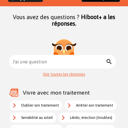
Vous avez des questions ?
Hiboot+ a les
réponses.
search
J'ai une question
Voir toutes les réponses
Vivre avec mon traitement
Oublier son traitement
Arrêter son traitement
Sensibilité au soleil
Libido, érection (troubles)