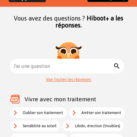
Vous avez des questions ?
Hiboot+ a les
réponses.
search
J'ai une question
Voir toutes les réponses
Vivre avec mon traitement
Oublier son traitement
Arrêter son traitement
Sensibilité au soleil
Libido, érection (troubles)