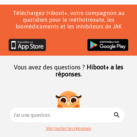
Téléchargez Hiboot+, votre compagnon au
quotidien pour le méthotrexate, les
biomédicaments et les inhibiteurs de JAK
Vous avez des questions ?
Hiboot+ a les
réponses.
search
J'ai une question
Voir toutes les réponses