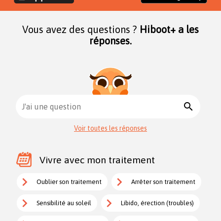
Vous avez des questions ?
Hiboot+ a les
réponses.
search
J'ai une question
Voir toutes les réponses
Vivre avec mon traitement
Oublier son traitement
Arrêter son traitement
Sensibilité au soleil
Libido, érection (troubles)