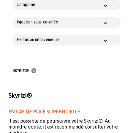
Comprimé
Injection sous-cutanée
Perfusion intraveineuse
cancel
SKYRIZI®
Skyrizi®
EN CAS DE PLAIE SUPERFICIELLE
Il est possible de poursuivre votre Skyrizi®. Au
moindre doute, il est recommandé consulter votre
médecin.