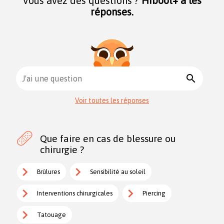
Vous avez des questions ?
Hiboot+ a les
réponses.
search
J'ai une question
Voir toutes les réponses
Que faire en cas de blessure ou
chirurgie ?
Brûlures
Sensibilité au soleil
Interventions chirurgicales
Piercing
Tatouage