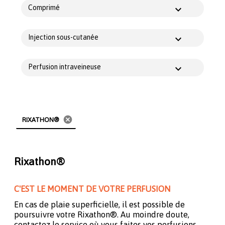
Comprimé
Injection sous-cutanée
Perfusion intraveineuse
cancel
RIXATHON®
Rixathon®
C'EST LE MOMENT DE VOTRE PERFUSION
En cas de plaie superficielle, il est possible de
poursuivre votre Rixathon®. Au moindre doute,
contactez le service où vous faites vos perfusions