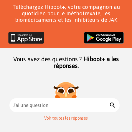
Téléchargez Hiboot+, votre compagnon au
quotidien pour le méthotrexate, les
biomédicaments et les inhibiteurs de JAK
Vous avez des questions ?
Hiboot+ a les
réponses.
search
J'ai une question
Voir toutes les réponses