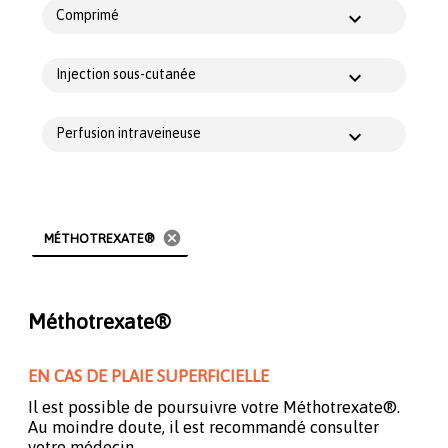
Comprimé
Injection sous-cutanée
Perfusion intraveineuse
cancel
MÉTHOTREXATE®
Méthotrexate®
EN CAS DE PLAIE SUPERFICIELLE
Il est possible de poursuivre votre Méthotrexate®.
Au moindre doute, il est recommandé consulter
votre médecin.