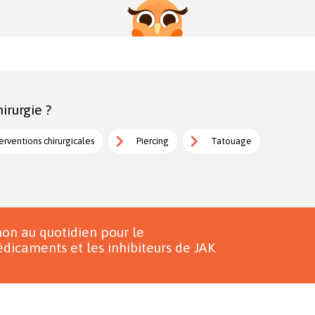
irurgie ?
erventions chirurgicales
Piercing
Tatouage
on au quotidien pour le
dicaments et les inhibiteurs de JAK