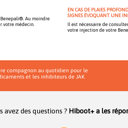
EN CAS DE PLAIES PROFON
SIGNES ÉVOQUANT UNE IN
re Benepali®. Au moindre
r votre médecin.
Il est nécessaire de consulte
votre injection de votre Ben
tre compagnon au quotidien pour le
icaments et les inhibiteurs de JAK
s avez des questions ?
Hiboot+ a les répon