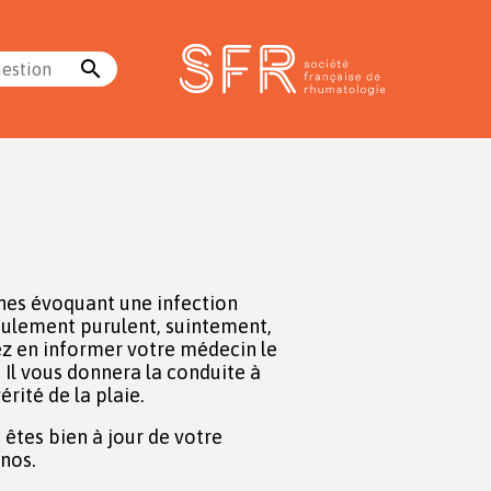
search
uestion
gnes évoquant une infection
oulement purulent, suintement,
vez en informer votre médecin le
 Il vous donnera la conduite à
érité de la plaie.
 êtes bien à jour de votre
anos.