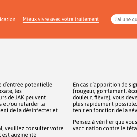
Mieux vivre avec votre traitement
ication
J'ai une q
 d’entrée potentielle
En cas d’apparition de si
xate, les
(rougeur, gonflement, éc
urs de JAK peuvent
douleur, fièvre), vous de
s et/ou retarder la
plus rapidement possible.
vient de la désinfecter et
tenir en fonction de la sév
Pensez à vérifier que vous
, veuillez consulter votre
vaccination contre le tét
x est augmenté.