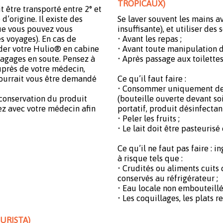
TROPICAUX)
t être transporté entre 2° et
’origine. Il existe des
Se laver souvent les mains a
que vous pouvez vous
insuffisante), et utiliser des
es voyages). En cas de
• Avant les repas ;
arder votre Hulio® en cabine
• Avant toute manipulation d
bagages en soute. Pensez à
• Après passage aux toilettes
uprès de votre médecin,
pourrait vous être demandé
Ce qu’il faut faire :
• Consommer uniquement de 
 conservation du produit
(bouteille ouverte devant soi
ez avec votre médecin afin
portatif, produit désinfectant
• Peler les fruits ;
• Le lait doit être pasteurisé 
Ce qu’il ne faut pas faire : 
à risque tels que :
• Crudités ou aliments cuit
conservés au réfrigérateur ;
• Eau locale non embouteillé
• Les coquillages, les plats r
URISTA)