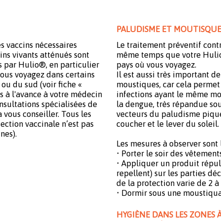
PALUDISME ET MOUTISQUE
les vaccins nécessaires
Le traitement préventif cont
ins vivants atténués sont
même temps que votre Hulio®
s par Hulio®, en particulier
pays où vous voyagez.
 vous voyagez dans certains
Il est aussi très important d
ou du sud (voir fiche «
moustiques, car cela permet
is à l'avance à votre médecin
infections ayant le même mod
onsultations spécialisées de
la dengue, très répandue sou
vous conseiller. Tous les
vecteurs du paludisme pique
tection vaccinale n’est pas
coucher et le lever du soleil.
nes).
Les mesures à observer sont l
• Porter le soir des vêtement
• Appliquer un produit répul
repellent) sur les parties d
de la protection varie de 2 à 
• Dormir sous une moustiqua
HYGIÈNE DANS LES ZONES