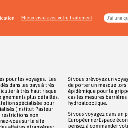
Mieux vivre avec votre traitement
ication
J'ai une q
es pour les voyages. Les
Si vous prévoyez un voya
és dans les pays à très
de porter un masque lors 
iculier à très haut risque
épidémique pour la grippe
eignements plus détaillés,
cas les mesures barrières e
ltation spécialisée pour
hydroalcoolique.
alisés (Institut Pasteur
Si vous voyagez dans un 
s restrictions non
Européenne/Espace écono
nez-vous sur le site
pensez à commander votr
es affaires étrangères :