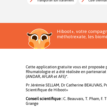
Transporter son traitement
Cure thermal
Hiboot+, votre compagn
méthotrexate, les biomé
Cette application gratuite vous est proposée p
Rhumatologie et a été réalisée en partenariat 
(ANDAR, AFLAR et AFS)*.
Pr Jérémie SELLAM, Dr Catherine BEAUVAIS, P
Scientifique de Hiboot+
Conseil scientifique :
C. Beauvais, T. Pham, F. Tu
Grange