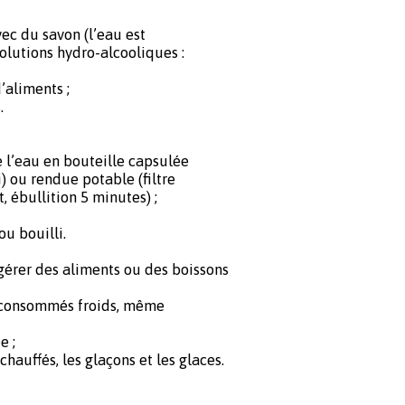
vec du savon (l’eau est
 solutions hydro-alcooliques :
’aliments ;
.
l’eau en bouteille capsulée
) ou rendue potable (filtre
, ébullition 5 minutes) ;
ou bouilli.
ingérer des aliments ou des boissons
s consommés froids, même
e ;
echauffés, les glaçons et les glaces.