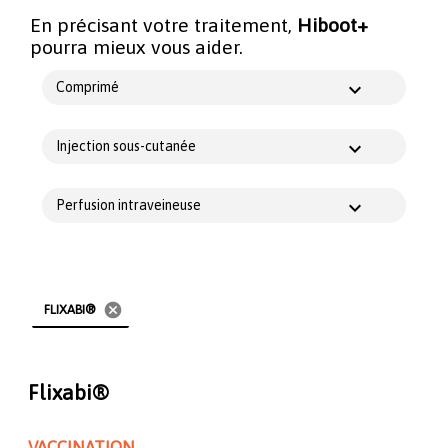
En précisant votre traitement,
Hiboot+
pourra mieux vous aider.
Comprimé
Injection sous-cutanée
Perfusion intraveineuse
cancel
FLIXABI®
Flixabi®
VACCINATION