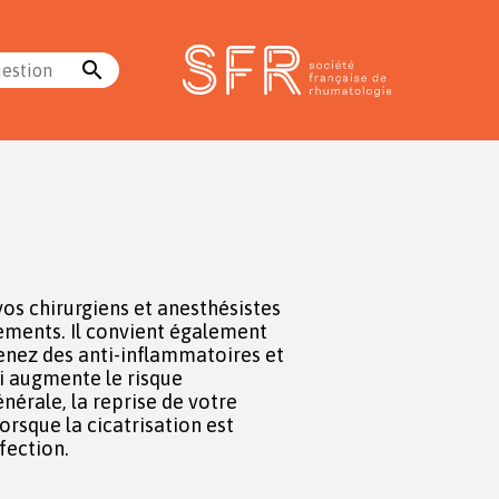
search
uestion
fection.