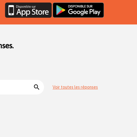
ses.
search
Voir toutes les réponses