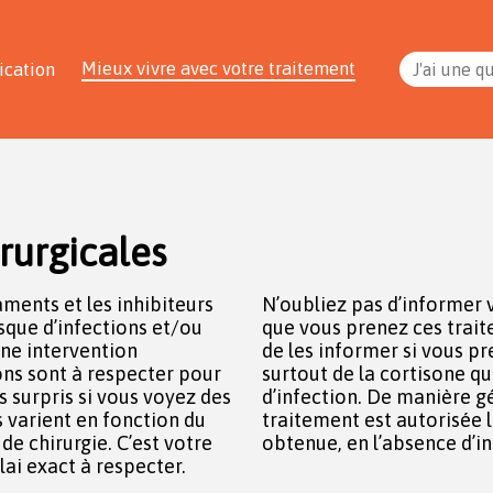
Mieux vivre avec votre traitement
ication
J'ai une q
irurgicales
ments et les inhibiteurs
rurgiens et anesthésistes
sque d’infections et/ou
. Il convient également
’une intervention
i-inflammatoires et
ions sont à respecter pour
ui augmente le risque
s surpris si vous voyez des
ale, la reprise de votre
ls varient en fonction du
ue la cicatrisation est
e chirurgie. C’est votre
obtenue, en l’absence d’in
ai exact à respecter.