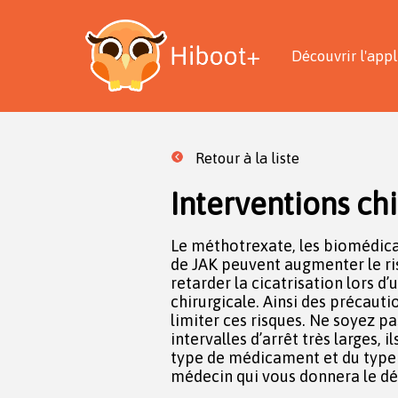
Découvrir l'appl
Retour à la liste
Interventions ch
Le méthotrexate, les biomédica
N’oubliez pas d’informer vos chi
de JAK peuvent augmenter le ri
que vous prenez ces traitements
retarder la cicatrisation lors d
de les informer si vous prenez des ant
chirurgicale. Ainsi des précaut
surtout de la cortisone q
limiter ces risques. Ne soyez pa
d’infection. De manière génér
intervalles d’arrêt très larges, i
traitement est autorisée lorsq
type de médicament et du type d
médecin qui vous donnera le dél