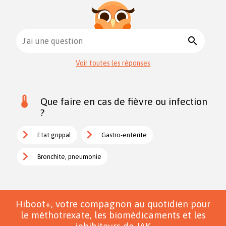
search
J'ai une question
Voir toutes les réponses
Que faire en cas de fièvre ou infection
?
Etat grippal
Gastro-entérite
Bronchite, pneumonie
Hiboot+, votre compagnon au quotidien pour
le méthotrexate, les biomédicaments et les
inhibiteurs de JAK