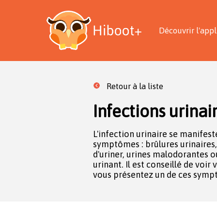
Découvrir l'appl
Retour à la liste
Infections urinair
L'infection urinaire se manifes
l'infection et débuter un tr
symptômes : brûlures urinaires
Consultez sans délai si en plus de
d'uriner, urines malodorantes o
êtes un homme ou si vous prése
urinant. Il est conseillé de voir
gravité suivants : fièvre de
vous présentez un de ces symp