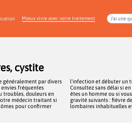
Mieux vivre avec votre traitement
ication
J'ai une q
es, cystite
te généralement par divers
aitement si nécessaire.
, envies fréquentes
 ces symptômes, vous
u troubles, douleurs en
ntez l'un des signes de
 votre médecin traitant si
 38° ou plus, douleurs
tômes pour confirmer
lombaires inhabituelles et