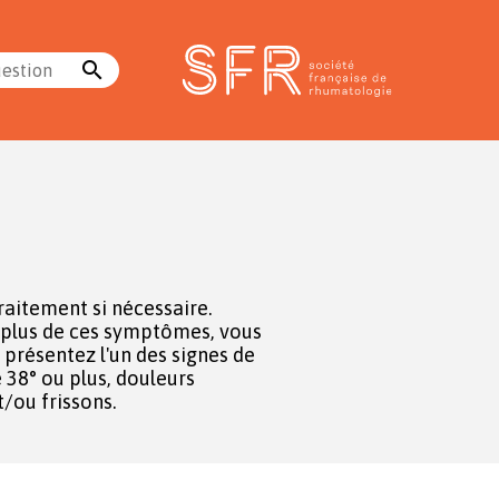
search
uestion
/ou frissons.