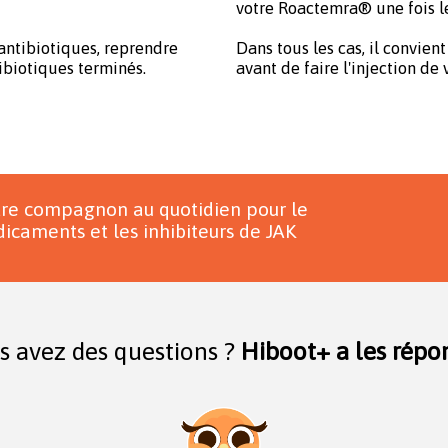
votre Roactemra® une fois le
antibiotiques, reprendre
Dans tous les cas, il convien
ibiotiques terminés.
avant de faire l'injection d
tre compagnon au quotidien pour le
icaments et les inhibiteurs de JAK
s avez des questions ?
Hiboot+ a les répon