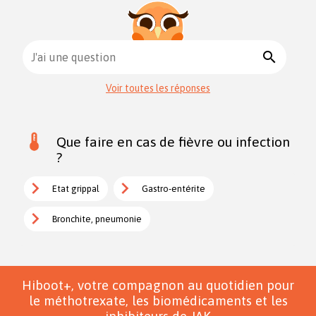
search
J'ai une question
Voir toutes les réponses
Que faire en cas de fièvre ou infection
?
Etat grippal
Gastro-entérite
Bronchite, pneumonie
Hiboot+, votre compagnon au quotidien pour
le méthotrexate, les biomédicaments et les
inhibiteurs de JAK