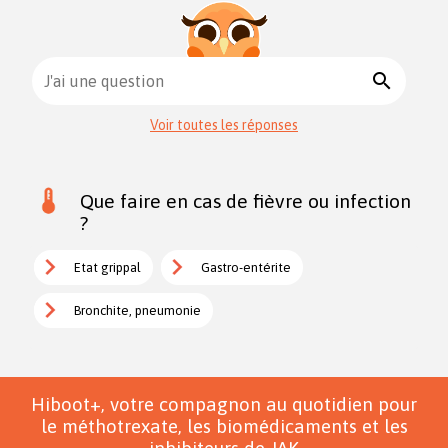
search
J'ai une question
Voir toutes les réponses
Que faire en cas de fièvre ou infection
?
Etat grippal
Gastro-entérite
Bronchite, pneumonie
Hiboot+, votre compagnon au quotidien pour
le méthotrexate, les biomédicaments et les
inhibiteurs de JAK