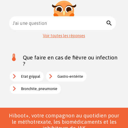
search
J'ai une question
Voir toutes les réponses
Que faire en cas de fièvre ou infection
?
Etat grippal
Gastro-entérite
Bronchite, pneumonie
Hiboot+, votre compagnon au quotidien pour
le méthotrexate, les biomédicaments et les
inhibiteurs de JAK