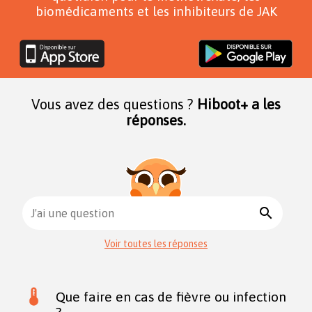
biomédicaments et les inhibiteurs de JAK
Vous avez des questions ?
Hiboot+ a les
réponses.
search
J'ai une question
Voir toutes les réponses
Que faire en cas de fièvre ou infection
?