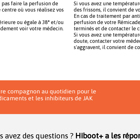
e pas faire la perfusion de
Si vous avez une température
 centre où vous réalisez vos
des frissons, il convient de 
En cas de traitement par anti
rieure ou égale à 38° et/ou
perfusion de votre Rémicade
pidement voir votre médecin.
terminés et de contacter le c
Si vous avez une température
doute, contacter votre médec
s'aggravent, il convient de c
tre compagnon au quotidien pour le
icaments et les inhibiteurs de JAK
s avez des questions ?
Hiboot+ a les répon