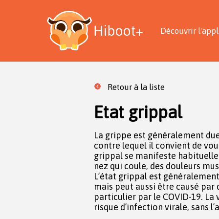
Découvrir l'appl
Retour à la liste
Etat grippal
La grippe est généralement due 
permet d’éviter les formes 
contre lequel il convient de vo
épidémique il peut être utile 
grippal se manifeste habituellem
des endroits où la densité de p
nez qui coule, des douleurs musc
comme dans les transports. Si
L’état grippal est généralement 
grippal, parlez-en avec votre m
mais peut aussi être causé par d
ne sont pas automatiques car il s’ag
particulier par le COVID-19. La
être nécessaire de vous faire d
risque d’infection virale, sans l