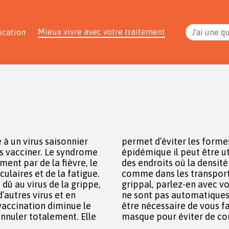
Mieux vivre avec votre traitement
ication
J'ai une q
à un virus saisonnier
sévères. En période
us vacciner. Le syndrome
de porter un masque dans
ent par de la fièvre, le
ersonnes est importante,
ulaires et de la fatigue.
 vous présentez un état
dû au virus de la grippe,
édecin. Les antibiotiques
’autres virus et en
it d’un virus. Il peut
 vaccination diminue le
épister et de porter un
’annuler totalement. Elle
masque pour éviter de co