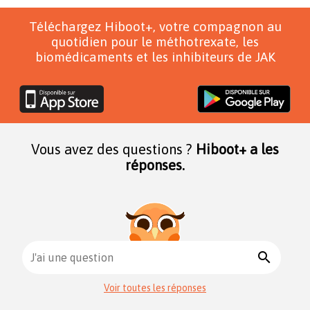
Téléchargez Hiboot+, votre compagnon au
quotidien pour le méthotrexate, les
biomédicaments et les inhibiteurs de JAK
Vous avez des questions ?
Hiboot+ a les
réponses.
search
J'ai une question
Voir toutes les réponses