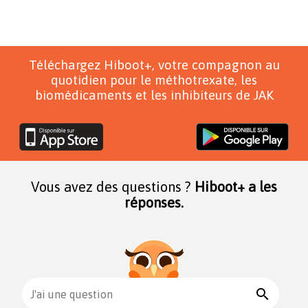
Téléchargez Hiboot+, votre compagnon au
quotidien pour le méthotrexate, les
biomédicaments et les inhibiteurs de JAK
Vous avez des questions ?
Hiboot+ a les
réponses.
search
J'ai une question