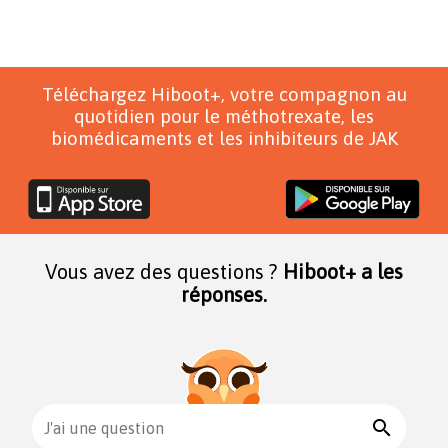
Téléchargez Hiboot+, votre compagnon au
quotidien pour le méthotrexate, les
biomédicaments et les inhibiteurs de JAK
Vous avez des questions ?
Hiboot+ a les
réponses.
search
J'ai une question