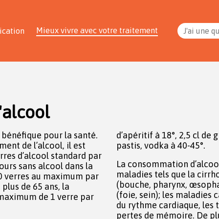
Mieux vivre avec votre traitement
ication
J'ai une q
alcool
bénéfique pour la santé.
d’apéritif à 18°, 2,5 cl de g
nt de l’alcool, il est
pastis, vodka à 40-45°.
es d’alcool standard par
La consommation d’alcoo
ours sans alcool dans la
maladies tels que la cirrho
10 verres au maximum par
(bouche, pharynx, œsopha
plus de 65 ans, la
(foie, sein); les maladies 
maximum de 1 verre par
du rythme cardiaque, les 
pertes de mémoire. De plus,