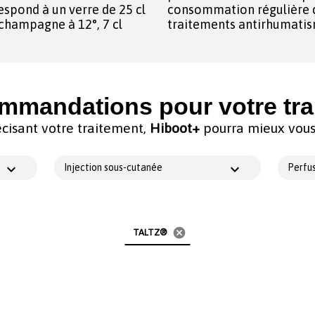
espond à un verre de 25 cl
consommation régulière d
e champagne à 12°, 7 cl
traitements antirhumatis
mmandations pour votre tra
cisant votre traitement,
Hiboot+
pourra mieux vous 
Injection sous-cutanée
Perfus
cancel
TALTZ®