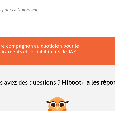
 pour ce traitement
tre compagnon au quotidien pour le
icaments et les inhibiteurs de JAK
s avez des questions ?
Hiboot+ a les répon