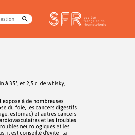
search
uestion
in à 35°, et 2,5 cl de whisky,
l expose à de nombreuses
se du foie, les cancers digestifs
ge, estomac) et autres cancers
cardiovasculaires et les troubles
troubles neurologiques et les
 il est conseillé d'éviter la