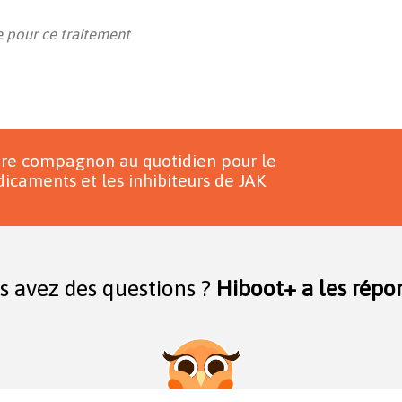
 pour ce traitement
tre compagnon au quotidien pour le
icaments et les inhibiteurs de JAK
s avez des questions ?
Hiboot+ a les répon