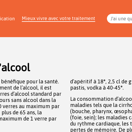
Mieux vivre avec votre traitement
ication
J'ai une q
alcool
bénéfique pour la santé.
d’apéritif à 18°, 2,5 cl de g
nt de l’alcool, il est
pastis, vodka à 40-45°.
es d’alcool standard par
La consommation d’alcoo
ours sans alcool dans la
maladies tels que la cirrho
10 verres au maximum par
(bouche, pharynx, œsopha
plus de 65 ans, la
(foie, sein); les maladies 
maximum de 1 verre par
du rythme cardiaque, les 
pertes de mémoire. De plus,