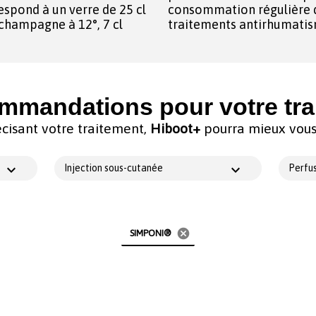
espond à un verre de 25 cl
consommation régulière d
e champagne à 12°, 7 cl
traitements antirhumatis
mmandations pour votre tra
cisant votre traitement,
Hiboot+
pourra mieux vous 
Injection sous-cutanée
Perfus
cancel
SIMPONI®