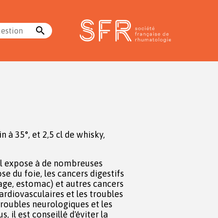
search
uestion
in à 35°, et 2,5 cl de whisky,
l expose à de nombreuses
se du foie, les cancers digestifs
ge, estomac) et autres cancers
cardiovasculaires et les troubles
troubles neurologiques et les
 il est conseillé d'éviter la