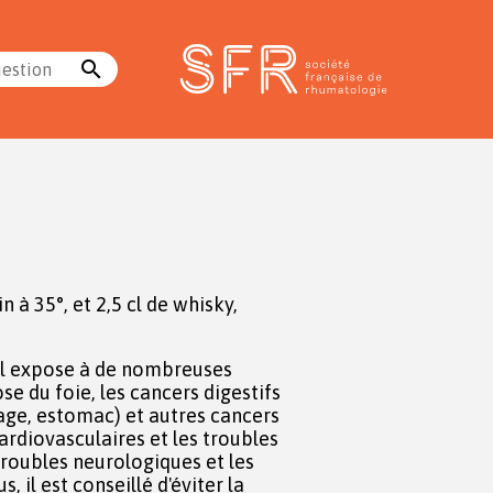
search
uestion
in à 35°, et 2,5 cl de whisky,
l expose à de nombreuses
se du foie, les cancers digestifs
ge, estomac) et autres cancers
cardiovasculaires et les troubles
troubles neurologiques et les
 il est conseillé d'éviter la