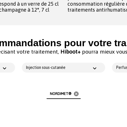
espond à un verre de 25 cl
consommation régulière d
e champagne à 12°, 7 cl
traitements antirhumatis
mmandations pour votre tra
cisant votre traitement,
Hiboot+
pourra mieux vous 
Injection sous-cutanée
Perfus
cancel
NORDIMET®