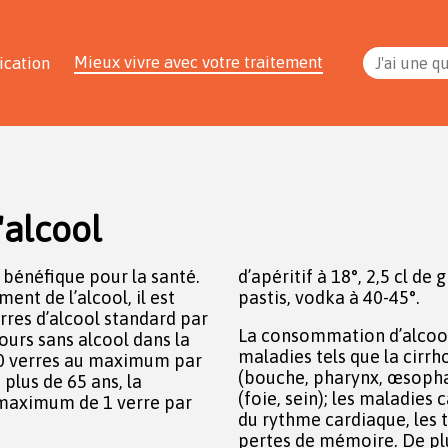
Mieux vivre avec votre traitement
ication
J'ai une q
alcool
bénéfique pour la santé.
d’apéritif à 18°, 2,5 cl de g
nt de l’alcool, il est
pastis, vodka à 40-45°.
es d’alcool standard par
La consommation d’alcoo
ours sans alcool dans la
maladies tels que la cirrho
10 verres au maximum par
(bouche, pharynx, œsopha
plus de 65 ans, la
(foie, sein); les maladies 
maximum de 1 verre par
du rythme cardiaque, les 
pertes de mémoire. De plus,