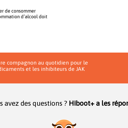
ter de consommer
sommation d’alcool doit
tre compagnon au quotidien pour le
icaments et les inhibiteurs de JAK
s avez des questions ?
Hiboot+ a les répon