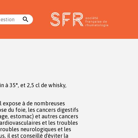
search
uestion
in à 35°, et 2,5 cl de whisky,
l expose à de nombreuses
se du foie, les cancers digestifs
ge, estomac) et autres cancers
cardiovasculaires et les troubles
troubles neurologiques et les
 il est conseillé d'éviter la