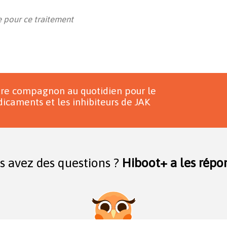
 pour ce traitement
tre compagnon au quotidien pour le
icaments et les inhibiteurs de JAK
s avez des questions ?
Hiboot+ a les répon