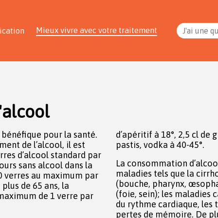
Mieux vivre avec votre traitement
ication
J'ai une q
alcool
bénéfique pour la santé.
d’apéritif à 18°, 2,5 cl de g
nt de l’alcool, il est
pastis, vodka à 40-45°.
es d’alcool standard par
La consommation d’alcoo
ours sans alcool dans la
maladies tels que la cirrho
10 verres au maximum par
(bouche, pharynx, œsopha
plus de 65 ans, la
(foie, sein); les maladies 
maximum de 1 verre par
du rythme cardiaque, les 
pertes de mémoire. De plus,