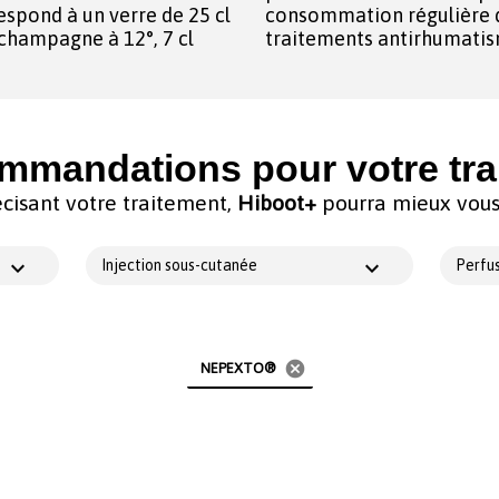
espond à un verre de 25 cl
consommation régulière d
e champagne à 12°, 7 cl
traitements antirhumatis
mmandations pour votre tra
cisant votre traitement,
Hiboot+
pourra mieux vous 
Injection sous-cutanée
Perfus
cancel
NEPEXTO®