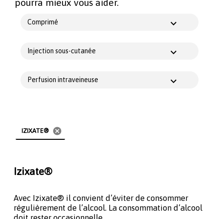
pourra mieux vous aider.
Comprimé
Injection sous-cutanée
Perfusion intraveineuse
cancel
IZIXATE®
Izixate®
Avec Izixate® il convient d’éviter de consommer
régulièrement de l’alcool. La consommation d’alcool
doit rester occasionnelle.