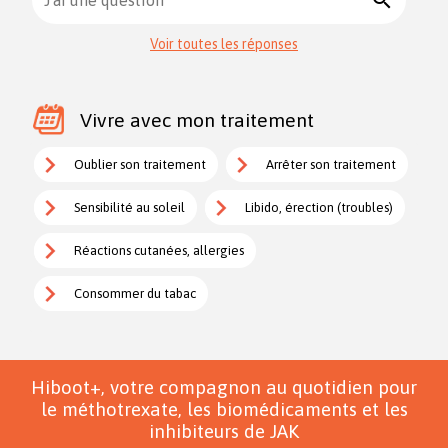
search
J'ai une question
Voir toutes les réponses
Vivre avec mon traitement
Oublier son traitement
Arrêter son traitement
Sensibilité au soleil
Libido, érection (troubles)
Réactions cutanées, allergies
Consommer du tabac
Hiboot+, votre compagnon au quotidien pour
le méthotrexate, les biomédicaments et les
inhibiteurs de JAK