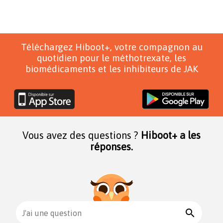
Téléchargez Hiboot+, votre compagnon au
quotidien pour le méthotrexate, les
biomédicaments et les inhibiteurs de JAK
Vous avez des questions ?
Hiboot+ a les
réponses.
search
J'ai une question