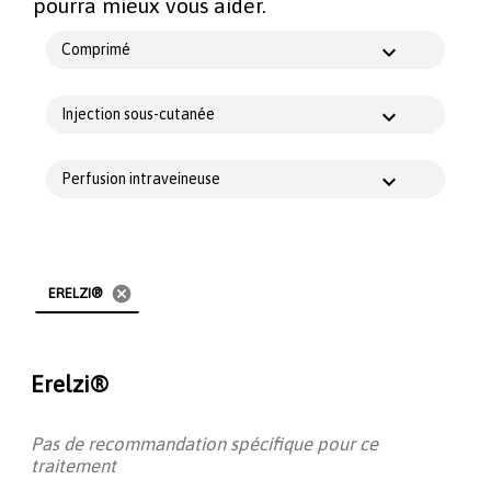
pourra mieux vous aider.
Comprimé
Injection sous-cutanée
Perfusion intraveineuse
cancel
ERELZI®
Erelzi®
Pas de recommandation spécifique pour ce
traitement