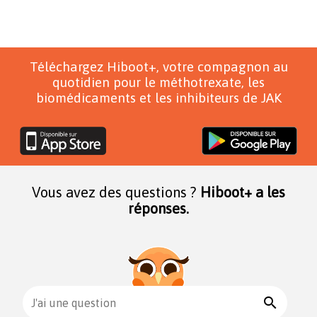
Téléchargez Hiboot+, votre compagnon au
quotidien pour le méthotrexate, les
biomédicaments et les inhibiteurs de JAK
Vous avez des questions ?
Hiboot+ a les
réponses.
search
J'ai une question