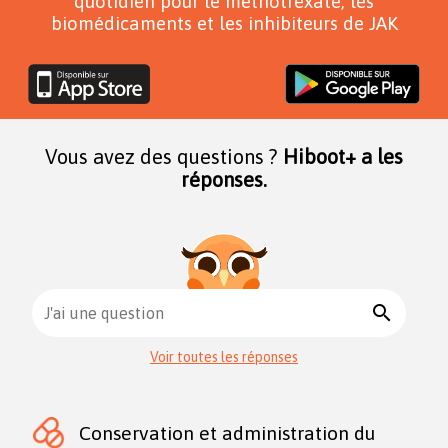
quotidien pour le méthotrexate, les
biomédicaments et les inhibiteurs de JAK
Vous avez des questions ?
Hiboot+ a les
réponses.
search
J'ai une question
Voir toutes les réponses
Conservation et administration du