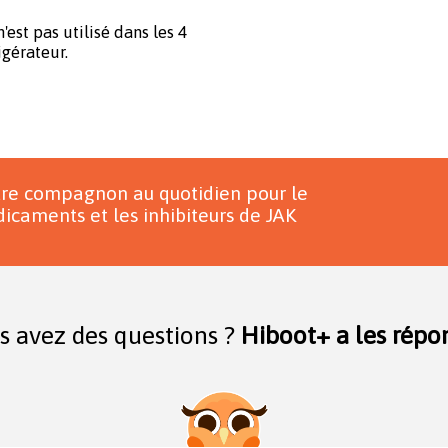
'est pas utilisé dans les 4
igérateur.
tre compagnon au quotidien pour le
icaments et les inhibiteurs de JAK
s avez des questions ?
Hiboot+ a les répon