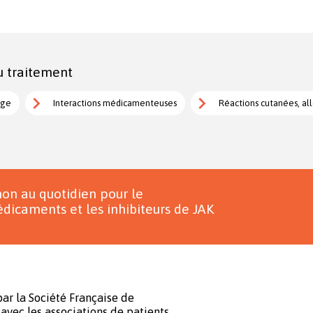
u traitement
age
Interactions médicamenteuses
Réactions cutanées, all
on au quotidien pour le
dicaments et les inhibiteurs de JAK
ar la Société Française de
avec les associations de patients