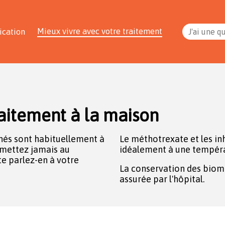
Mieux vivre avec votre traitement
ication
J'ai une q
aitement à la maison
és sont habituellement à
Le méthotrexate et les in
s mettez jamais au
idéalement à une tempéra
e parlez-en à votre
La conservation des biom
assurée par l'hôpital.