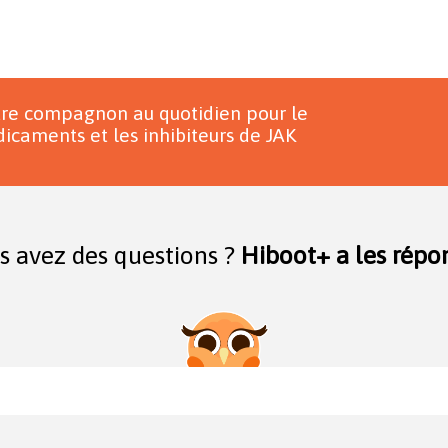
tre compagnon au quotidien pour le
icaments et les inhibiteurs de JAK
s avez des questions ?
Hiboot+ a les répon