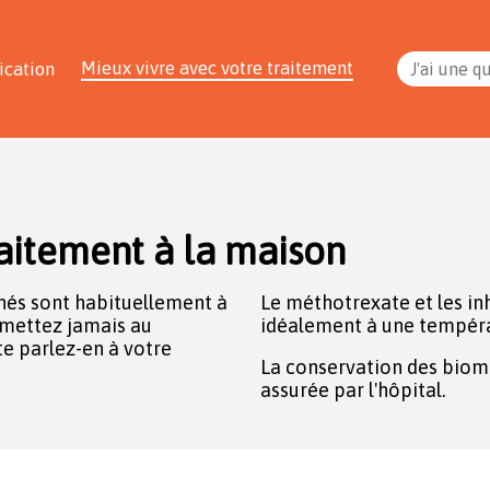
Mieux vivre avec votre traitement
ication
J'ai une q
aitement à la maison
és sont habituellement à
Le méthotrexate et les in
s mettez jamais au
idéalement à une tempéra
e parlez-en à votre
La conservation des biom
assurée par l'hôpital.