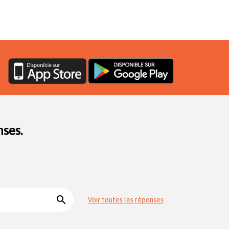
ses.
search
Voir toutes les réponses