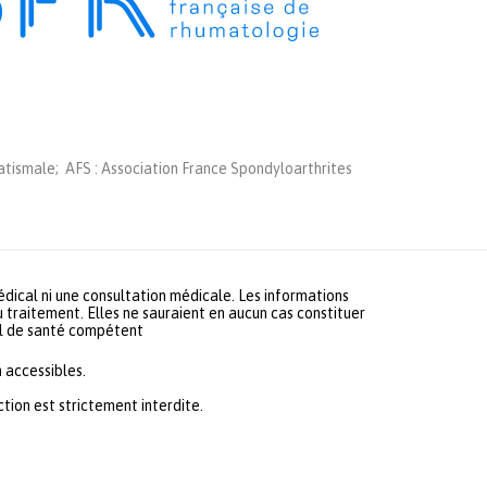
tismale; AFS : Association France Spondyloarthrites
médical ni une consultation médicale. Les informations
u traitement. Elles ne sauraient en aucun cas constituer
nel de santé compétent
 accessibles.
ion est strictement interdite.