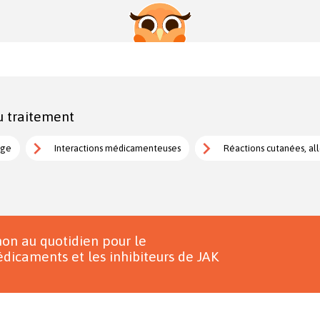
u traitement
age
Interactions médicamenteuses
Réactions cutanées, all
on au quotidien pour le
dicaments et les inhibiteurs de JAK