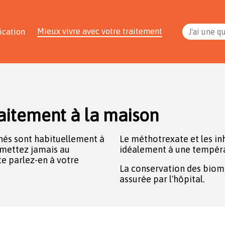
Mieux vivre avec votre traitement
ication
J'ai une q
aitement à la maison
és sont habituellement à
Le méthotrexate et les in
s mettez jamais au
idéalement à une tempéra
e parlez-en à votre
La conservation des biom
assurée par l'hôpital.