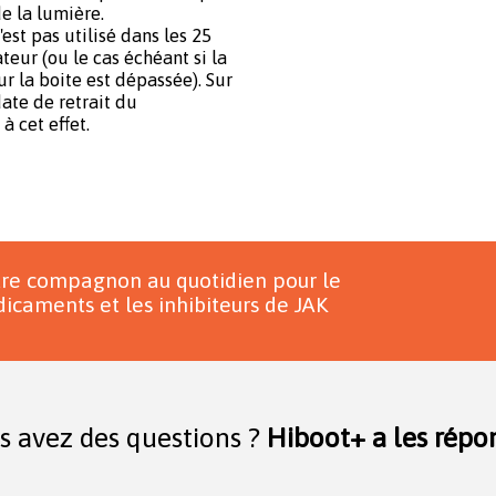
e la lumière.
'est pas utilisé dans les 25
ateur (ou le cas échéant si la
 la boite est dépassée). Sur
date de retrait du
à cet effet.
tre compagnon au quotidien pour le
icaments et les inhibiteurs de JAK
s avez des questions ?
Hiboot+ a les répon