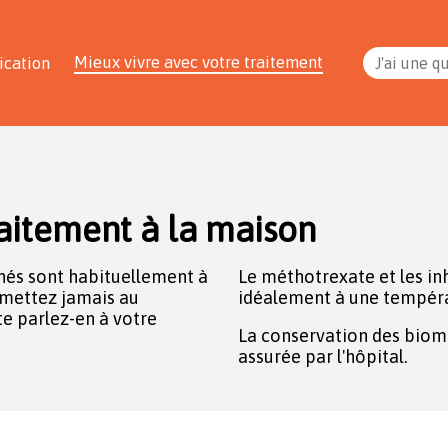
Mieux vivre avec votre traitement
ication
J'ai une q
aitement à la maison
és sont habituellement à
Le méthotrexate et les in
s mettez jamais au
idéalement à une tempéra
e parlez-en à votre
La conservation des biom
assurée par l'hôpital.