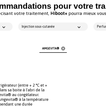
mmandations pour votre tra
cisant votre traitement,
Hiboot+
pourra mieux vous 
Injection sous-cutanée
Perfus
cancel
AMGEVITA®
gérateur (entre + 2 °C et +
ns sa boite à l'abri de la
evita® au congélateur.
e Amgevita® à la température
 pendant une durée