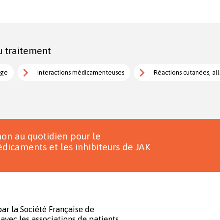
u traitement
age
Interactions médicamenteuses
Réactions cutanées, all
on au quotidien pour le
dicaments et les inhibiteurs de JAK
ar la Société Française de
avec les associations de patients