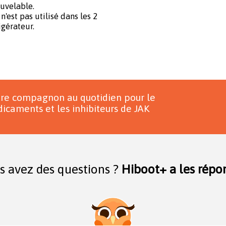
uvelable.
n'est pas utilisé dans les 2
igérateur.
tre compagnon au quotidien pour le
icaments et les inhibiteurs de JAK
s avez des questions ?
Hiboot+ a les répon