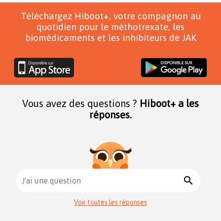
Téléchargez Hiboot+, votre compagnon au
quotidien pour le méthotrexate, les
biomédicaments et les inhibiteurs de JAK
Vous avez des questions ?
Hiboot+ a les
réponses.
search
J'ai une question
Voir toutes les réponses