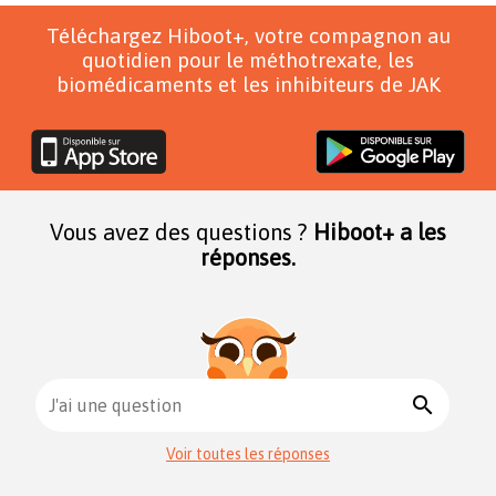
Téléchargez Hiboot+, votre compagnon au
quotidien pour le méthotrexate, les
biomédicaments et les inhibiteurs de JAK
Vous avez des questions ?
Hiboot+ a les
réponses.
search
J'ai une question
Voir toutes les réponses