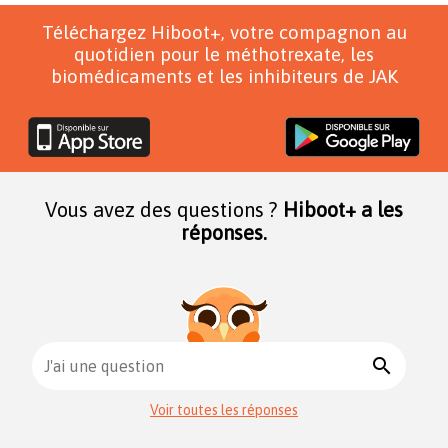
Téléchargez Hiboot+, votre compagnon au
quotidien pour le méthotrexate, les
biomédicaments et les inhibiteurs de JAK
Vous avez des questions ?
Hiboot+ a les
réponses.
search
J'ai une question
Voir toutes les réponses