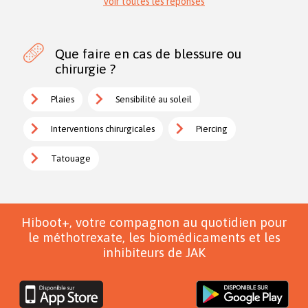
Voir toutes les réponses
Que faire en cas de blessure ou
chirurgie ?
Plaies
Sensibilité au soleil
Interventions chirurgicales
Piercing
Tatouage
Hiboot+, votre compagnon au quotidien pour
le méthotrexate, les biomédicaments et les
inhibiteurs de JAK