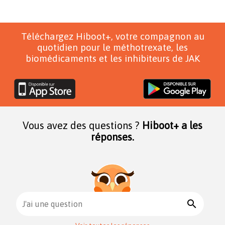
Téléchargez Hiboot+, votre compagnon au
quotidien pour le méthotrexate, les
biomédicaments et les inhibiteurs de JAK
Vous avez des questions ?
Hiboot+ a les
réponses.
search
J'ai une question